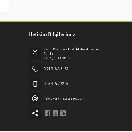
İletişim Bilgilerimiz
Fahri Korutürk Cad. (Akbank Karşısı)
No:16
Eyüp / İSTANBUL
0(212) 563 51 57
0(532) 262 62 09
info@korkmazsunnet.com