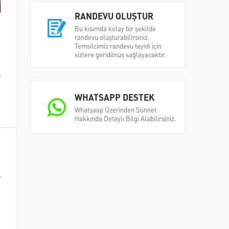
RANDEVU OLUŞTUR
Bu kısımda kolay bir şekilde
n
randevu oluşturabilirsiniz.
Temsilcimiz randevu teyidi için
n
sizlere geridönüş sağlayacaktır.
i
e
WHATSAPP DESTEK
Whatsaap Üzerinden Sünnet
Hakkında Detaylı Bilgi Alabilirsiniz.
.
i
e
n