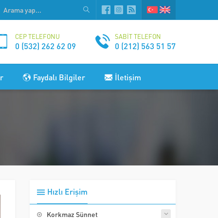
CEP TELEFONU
SABİT TELEFON
0 (532) 262 62 09
0 (212) 563 51 57
r
Faydalı Bilgiler
İletişim
Hızlı Erişim
Korkmaz Sünnet