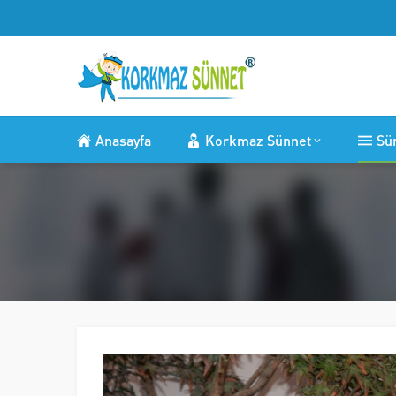
Anasayfa
Korkmaz Sünnet
Sü