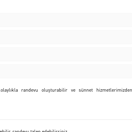
laylıkla randevu oluşturabilir ve sünnet hizmetlerimizde
bilir, randevu talep edebilirsiniz.