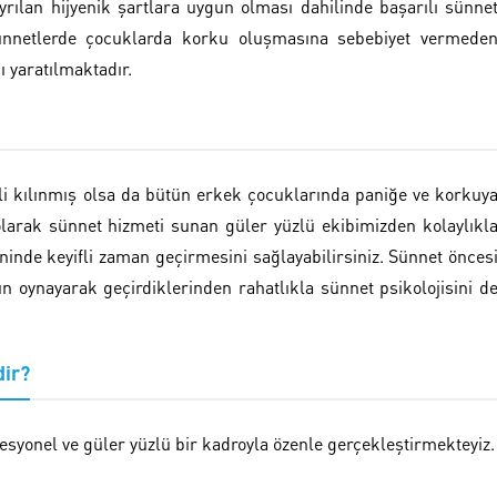
rılan hijyenik şartlara uygun olması dahilinde başarılı sünne
sünnetlerde çocuklarda korku oluşmasına sebebiyet vermede
ı yaratılmaktadır.
li kılınmış olsa da bütün erkek çocuklarında paniğe ve korkuy
olarak sünnet hizmeti sunan güler yüzlü ekibimizden kolaylıkl
inde keyifli zaman geçirmesini sağlayabilirsiniz. Sünnet önces
n oynayarak geçirdiklerinden rahatlıkla sünnet psikolojisini d
dir?
fesyonel ve güler yüzlü bir kadroyla özenle gerçekleştirmekteyiz.