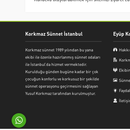
Korkmaz Sünnet İstanbul
Eyüp K
Korkmaz sünnet 1989 yılından bu yana
Hakkı
Korkmaz Sünnet Kliniği
ekibi ile özenle hazırlanmış sünnet odaları
Korkm
ile İstanbul’da hizmet vermektedir.
Ekibi
Kurulduğu günden bugüne kadar bir çok
çocuğun konforlu ve korkusuz bir şekilde
Sünnet
sünnet operasyonu geçirmesini sağlayan
Faydal
Yusuf Korkmaz tarafından kurulmuştur.
Cevap Yaz
İletiş