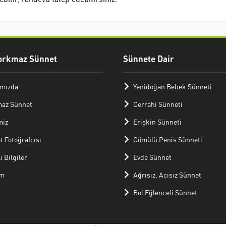
orkmaz Sünnet
Sünnete Dair
mızda
Yenidoğan Bebek Sünneti
az Sünnet
Cerrahi Sünneti
miz
Erişkin Sünneti
 Fotoğrafçısı
Gömülü Penis Sünneti
ı Bilgiler
Evde Sünnet
im
Ağrısız, Acısız Sünnet
Bol Eğlenceli Sünnet