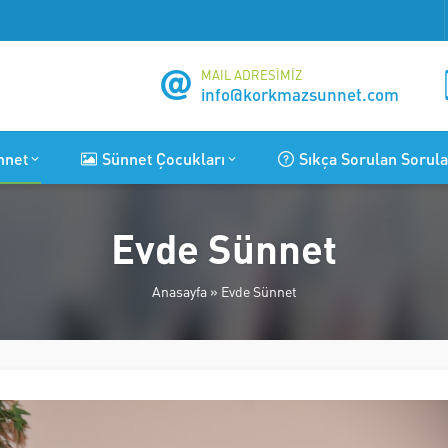
MAIL ADRESİMİZ
info@korkmazsunnet.com
nnet
Sünnet Çocukları
Sıkça Sorulan Sorula
Evde Sünnet
Anasayfa
»
Evde Sünnet