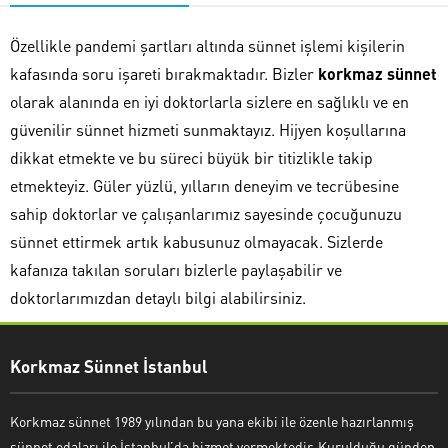
Özellikle pandemi şartları altında sünnet işlemi kişilerin
kafasında soru işareti bırakmaktadır. Bizler
korkmaz sünnet
olarak alanında en iyi doktorlarla sizlere en sağlıklı ve en
güvenilir sünnet hizmeti sunmaktayız. Hijyen koşullarına
dikkat etmekte ve bu süreci büyük bir titizlikle takip
etmekteyiz. Güler yüzlü, yılların deneyim ve tecrübesine
sahip doktorlar ve çalışanlarımız sayesinde çocuğunuzu
sünnet ettirmek artık kabusunuz olmayacak. Sizlerde
kafanıza takılan soruları bizlerle paylaşabilir ve
doktorlarımızdan detaylı bilgi alabilirsiniz.
Korkmaz Sünnet Kliniği
Korkmaz Sünnet İstanbul
Korkmaz sünnet 1989 yılından bu yana ekibi ile özenle hazırlanmış
sünnet odaları ile İstanbul’da hizmet vermektedir. Kurulduğu günden
Cevap Yaz